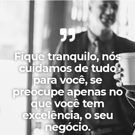
Fique tranquilo, nós
cuidamos de tudo
para você, se
preocupe apenas no
que você tem
excelência, o seu
negócio.