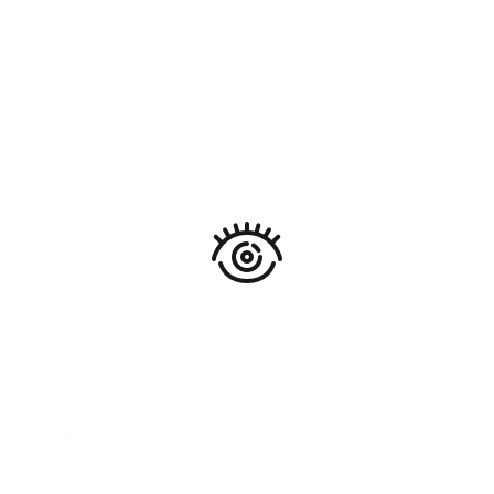
FERRAMENTAS INOVADORAS
As melhores soluções do mercado para melhor
atendê-lo
MONITORAMENTO
Proatividade e prevenção é a melhor estratégia