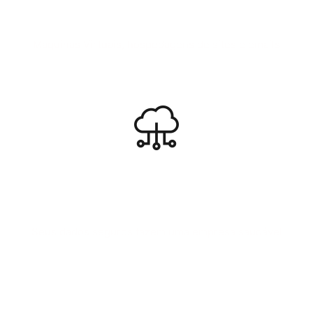
VPS SITES EMAILS
Maquinas Virtuais, hospedagens de sites e emails
BACKUP EM NUVEM
Seus dados seguros fazem uma empresa saudável