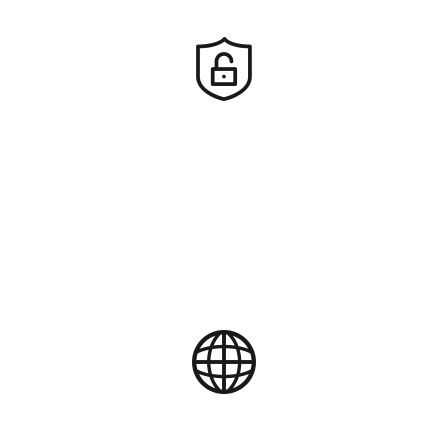
CIBER-SEGURANÇA
Firewall, antivírus e monitoramento fulltime para
garantir sua segurança