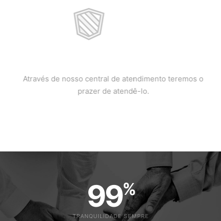
TELEFONE
Através de nosso central de atendimento teremos o
prazer de atendê-lo.
99
%
TRANQUILIDADE SEMPRE